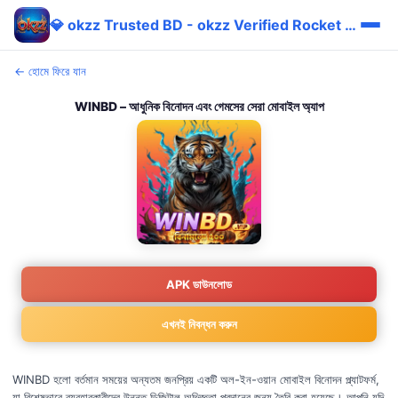
💎 okzz Trusted BD - okzz Verified Rocket পুরস্কার ✅
← হোমে ফিরে যান
WINBD – আধুনিক বিনোদন এবং গেমসের সেরা মোবাইল অ্যাপ
APK ডাউনলোড
এখনই নিবন্ধন করুন
WINBD হলো বর্তমান সময়ের অন্যতম জনপ্রিয় একটি অল-ইন-ওয়ান মোবাইল বিনোদন প্ল্যাটফর্ম,
যা বিশেষভাবে ব্যবহারকারীদের উন্নত ডিজিটাল অভিজ্ঞতা প্রদানের জন্য তৈরি করা হয়েছে। আপনি যদি