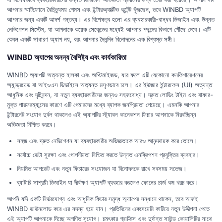
আপনার স্মার্টফোনে বৈচিত্র্যময় গেমস এবং ইন্টারঅ্যাক্টিভ কন্টেন্ট খুঁজছেন, তবে WINBD অ্যাপটি
আপনার জন্য একটি আদর্শ গন্তব্য। এর বিশেষত্ব হলো এর ব্যবহারকারী-বান্ধব ডিজাইন এবং উন্নত
নেভিগেশন সিস্টেম, যা আপনাকে কয়েক সেকেন্ডের মধ্যেই আপনার পছন্দের বিভাগে পৌঁছে দেবে। এটি
কেবল একটি সাধারণ অ্যাপ নয়, বরং আপনার দৈনন্দিন বিনোদনের এক বিশ্বস্ত সঙ্গী।
WINBD অ্যাপের অনন্য বৈশিষ্ট্য এবং কার্যকারিতা
WINBD অ্যাপটি অত্যন্ত হালকা এবং অপ্টিমাইজড, যার ফলে এটি যেকোনো কনফিগারেশনের
অ্যান্ড্রয়েড বা আইওএস ডিভাইসে অত্যন্ত মসৃণভাবে চলে। এর ইউজার ইন্টারফেস (UI) অত্যন্ত
আধুনিক এবং দৃষ্টিনন্দন, যা নতুন ব্যবহারকারীদের জন্যও সহজবোধ্য। দ্রুত লোডিং টাইম এবং বাফার-
মুক্ত পারফরম্যান্সের কারণে এটি গেমারদের মধ্যে ব্যাপক জনপ্রিয়তা পেয়েছে। এমনকি আপনার
ইন্টারনেট সংযোগ দুর্বল থাকলেও এই অ্যাপটির স্ট্যাবল কানেকশন ফিচার আপনাকে নিরবচ্ছিন্ন
অভিজ্ঞতা নিশ্চিত করবে।
সহজ এবং দ্রুত নেভিগেশন যা ব্যবহারকারীর অভিজ্ঞতাকে আরও আনন্দদায়ক করে তোলে।
সর্বোচ্চ ডেটা সুরক্ষা এবং গোপনীয়তা নিশ্চিত করতে উন্নত এনক্রিপশন প্রযুক্তির ব্যবহার।
নিয়মিত আপডেট এবং নতুন ফিচারের সংযোজন যা বিনোদনকে রাখে সবসময় সতেজ।
ব্যাটারি সাশ্রয়ী ডিজাইন যা দীর্ঘক্ষণ অ্যাপটি ব্যবহার করলেও ফোনের চার্জ কম খরচ করে।
আপনি যদি একটি নির্ভরযোগ্য এবং আধুনিক ফিচার সমৃদ্ধ অ্যাপের সন্ধানে থাকেন, তবে আজই
WINBD ডাউনলোড করে এর সদস্য হয়ে যান। প্রতিদিনের একঘেয়েমি কাটিয়ে নতুন উদ্দীপনা পেতে
এই অ্যাপটি আপনাকে দিচ্ছে অগণিত সুযোগ। চমৎকার গ্রাফিক্স এবং দুর্দান্ত সাউন্ড কোয়ালিটির সাথে