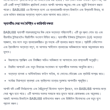
এটি একটি সম্পূর্ণ ডিজিটাল প্ল্যাটফর্ম যেখানে আপনি আপনার পছন্দের গেম এবং কন্টেন্ট উপভোগ করতে
পারেন। BABU88 এর বিশেষত্ব হলো এর ব্যবহারকারী-বান্ধব ডিজাইন এবং উদ্ভাবনী ফিচার, যা
একে বর্তমান বাজারের অন্যান্য অ্যাপ থেকে আলাদা করে তোলে।
অ্যাপটির সেরা সব বৈশিষ্ট্য ও কারিগরি দক্ষতা
BABU88 অ্যাপটি পারফরম্যান্সের দিক থেকে অত্যন্ত শক্তিশালী। এটি খুব দ্রুত লোড হয় এবং
ধীরগতির ইন্টারনেটেও স্থিতিশীল সংযোগ নিশ্চিত করে। অ্যাপটির ইউজার ইন্টারফেস (UI) অত্যন্ত
স্বজ্ঞাত, যার ফলে নতুন ব্যবহারকারীরাও খুব সহজে এটি ব্যবহার করতে পারেন। প্রতিটি নেভিগেশন
এবং ট্রানজিশন অত্যন্ত মসৃণ, যা আপনার স্মার্টফোন ব্যবহারের অভিজ্ঞতাকে আরো আনন্দদায়ক করে
তুলবে।
উচ্চমানের গ্রাফিক্স এবং নিমজ্জিত অডিও অভিজ্ঞতা যা আপনাকে দেবে বাস্তবধর্মী অনুভূতি।
নিয়মিত আপডেট এবং নতুন ফিচারের সংযোজন যা অ্যাপটিকে সবসময় আধুনিক রাখে।
অত্যন্ত হালকা ও অপ্টিমাইজড ফাইল সাইজ, যা ফোনের স্টোরেজ এবং ব্যাটারি সাশ্রয় করে।
সর্বোচ্চ নিরাপত্তা ব্যবস্থা এবং ব্যক্তিগত তথ্যের সুরক্ষায় আপসহীন প্রযুক্তি।
আপনি যদি একটি নির্ভরযোগ্য এবং বৈচিত্র্যপূর্ণ বিনোদন অ্যাপ খুঁজছেন, তবে BABU88 আপনার জন্য
সেরা পছন্দ হতে পারে। এটি আপনার অবসর সময়কে করে তুলবে আরো রোমাঞ্চকর এবং আনন্দময়।
আজই আপনার ডিভাইসে BABU88 ডাউনলোড করুন এবং ডিজিটাল বিনোদনের এক নতুন যুগে
প্রবেশ করুন।