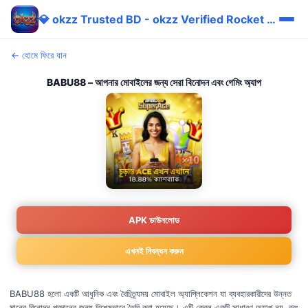
💎 okzz Trusted BD - okzz Verified Rocket পুরস্কার ✅
← হোমে ফিরে যান
BABU88 – আপনার মোবাইলের জন্য সেরা বিনোদন এবং গেমিং অ্যাপ
APK ডাউনলোড
এখনই নিবন্ধন করুন
BABU88 হলো একটি আধুনিক এবং বৈচিত্র্যময় মোবাইল অ্যাপ্লিকেশন যা ব্যবহারকারীদের উন্নত
মানের বিনোদন প্রদানের জন্য বিশেষভাবে তৈরি করা হয়েছে। এটি কেবল একটি সাধারণ অ্যাপ নয়, বরং